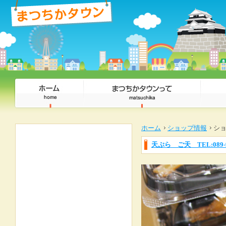
ホーム
ショップ情報
シ
天ぷら ご天 TEL:089-96