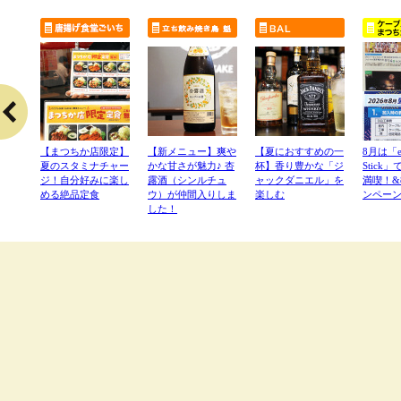
い味方
【まつちか店限定】
【新メニュー】爽や
【夏におすすめの一
8月は「
じん
夏のスタミナチャー
かな甘さが魅力♪ 杏
杯】香り豊かな「ジ
Stick
くあた
ジ！自分好みに楽し
露酒（シンルチュ
ャックダニエル」を
満喫！&
める絶品定食
ウ）が仲間入りしま
楽しむ
ンペー
した！